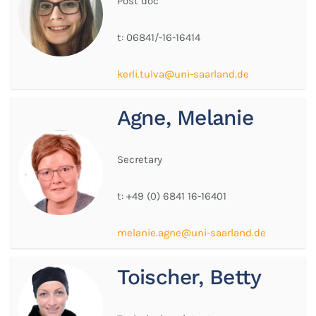
Post doc
t:
06841/-16-16414
kerli.tulva@uni-saarland.de
Agne, Melanie
Secretary
t:
+49 (0) 6841 16-16401
melanie.agne@uni-saarland.de
Toischer, Betty