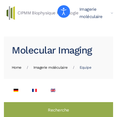
Imagerie
CIPMM
Biophysique
Physiologie
Skip to main content
moléculaire
Molecular Imaging
Home
Imagerie moléculaire
Equipe
Recherche